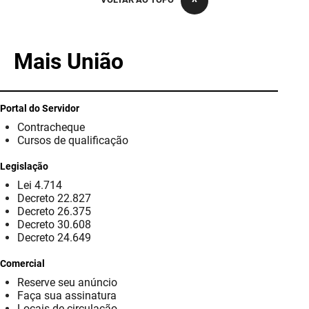
PBGÁS
PB Saúde
Mais União
PBTUR
PBPREV
Portal do Servidor
Contracheque
Projeto Cooperar
Cursos de qualificação
PROCASE
Legislação
Lei 4.714
PROCON
Decreto 22.827
Decreto 26.375
Polícia Militar
Decreto 30.608
Decreto 24.649
Polícia Civil
Comercial
Reserve seu anúncio
Rádio Tabajara
Faça sua assinatura
Locais de circulação