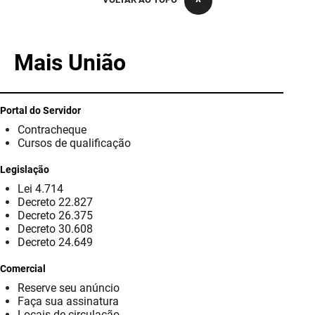
PBGÁS
PB Saúde
Mais União
PBTUR
PBPREV
Portal do Servidor
Contracheque
Projeto Cooperar
Cursos de qualificação
PROCASE
Legislação
Lei 4.714
PROCON
Decreto 22.827
Decreto 26.375
Polícia Militar
Decreto 30.608
Decreto 24.649
Polícia Civil
Comercial
Reserve seu anúncio
Rádio Tabajara
Faça sua assinatura
Locais de circulação