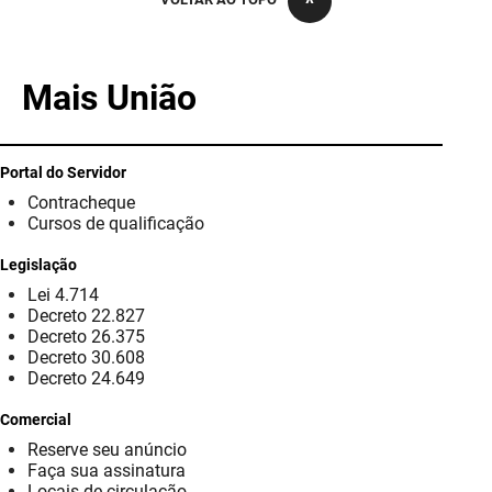
PBGÁS
PB Saúde
Mais União
PBTUR
PBPREV
Portal do Servidor
Contracheque
Projeto Cooperar
Cursos de qualificação
PROCASE
Legislação
Lei 4.714
PROCON
Decreto 22.827
Decreto 26.375
Polícia Militar
Decreto 30.608
Decreto 24.649
Polícia Civil
Comercial
Reserve seu anúncio
Rádio Tabajara
Faça sua assinatura
Locais de circulação