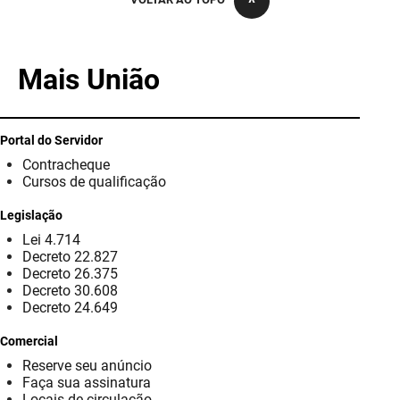
PBGÁS
PB Saúde
Mais União
PBTUR
PBPREV
Portal do Servidor
Contracheque
Projeto Cooperar
Cursos de qualificação
PROCASE
Legislação
Lei 4.714
PROCON
Decreto 22.827
Decreto 26.375
Polícia Militar
Decreto 30.608
Decreto 24.649
Polícia Civil
Comercial
Reserve seu anúncio
Rádio Tabajara
Faça sua assinatura
Locais de circulação