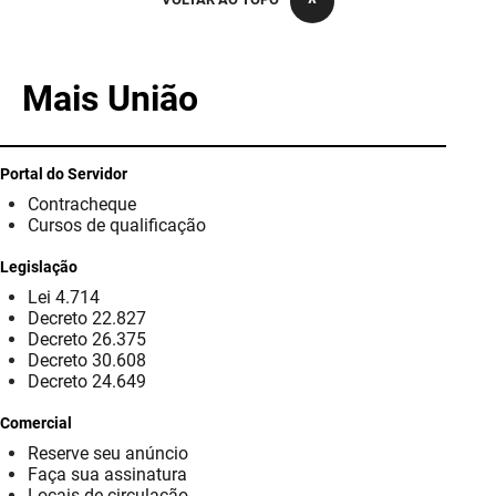
PBGÁS
PB Saúde
Mais União
PBTUR
PBPREV
Portal do Servidor
Contracheque
Projeto Cooperar
Cursos de qualificação
PROCASE
Legislação
Lei 4.714
PROCON
Decreto 22.827
Decreto 26.375
Polícia Militar
Decreto 30.608
Decreto 24.649
Polícia Civil
Comercial
Reserve seu anúncio
Rádio Tabajara
Faça sua assinatura
Locais de circulação