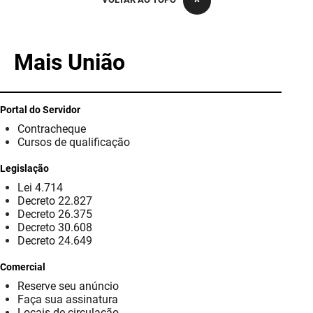
PBGÁS
PB Saúde
Mais União
PBTUR
PBPREV
Portal do Servidor
Contracheque
Projeto Cooperar
Cursos de qualificação
PROCASE
Legislação
Lei 4.714
PROCON
Decreto 22.827
Decreto 26.375
Polícia Militar
Decreto 30.608
Decreto 24.649
Polícia Civil
Comercial
Reserve seu anúncio
Rádio Tabajara
Faça sua assinatura
Locais de circulação