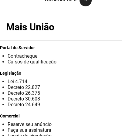
PBGÁS
PB Saúde
Mais União
PBTUR
PBPREV
Portal do Servidor
Contracheque
Projeto Cooperar
Cursos de qualificação
PROCASE
Legislação
Lei 4.714
PROCON
Decreto 22.827
Decreto 26.375
Polícia Militar
Decreto 30.608
Decreto 24.649
Polícia Civil
Comercial
Reserve seu anúncio
Rádio Tabajara
Faça sua assinatura
Locais de circulação