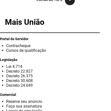
PBGÁS
PB Saúde
Mais União
PBTUR
PBPREV
Portal do Servidor
Contracheque
Projeto Cooperar
Cursos de qualificação
PROCASE
Legislação
Lei 4.714
PROCON
Decreto 22.827
Decreto 26.375
Polícia Militar
Decreto 30.608
Decreto 24.649
Polícia Civil
Comercial
Reserve seu anúncio
Rádio Tabajara
Faça sua assinatura
Locais de circulação