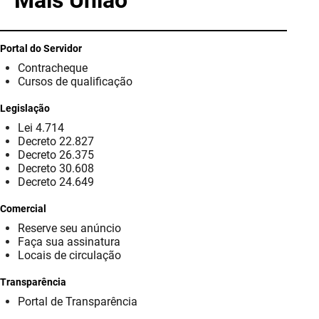
Mais União
PBGÁS
PB Saúde
Portal do Servidor
Contracheque
PBTUR
Cursos de qualificação
PBPREV
Legislação
Lei 4.714
Projeto Cooperar
Decreto 22.827
Decreto 26.375
PROCASE
Decreto 30.608
Decreto 24.649
PROCON
Comercial
Reserve seu anúncio
Polícia Militar
Faça sua assinatura
Locais de circulação
Polícia Civil
Transparência
Rádio Tabajara
Portal de Transparência