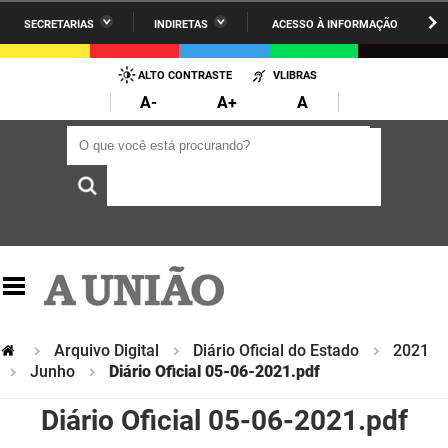
SECRETARIAS
INDIRETAS
ACESSO À INFORMAÇÃO
A União
Administração
IR
PARA
ALTO CONTRASTE
VLIBRAS
AESA
Administração Penitenciária
O
A-
A+
A
CONTEÚDO
ARPB
Agricultura Familiar e Desenvolvimento do Semiárido
O que você está procurando?
O que você está procurando?
Agevisa
Casa Civil do Governador
Cagepa
Casa Militar do Governador
Cehap
Ciência, Tecnologia, Inovação e Ensino Superior
Cinep
Comunicação Institucional
Codata
Controladoria Geral do Estado
Arquivo Digital
Diário Oficial do Estado
2021
Junho
Diário Oficial 05-06-2021.pdf
Companhia Docas
Cultura
Diário Oficial 05-06-2021.pdf
Corpo de Bombeiros
Desenvolvimento da Agropecuária e Pesca