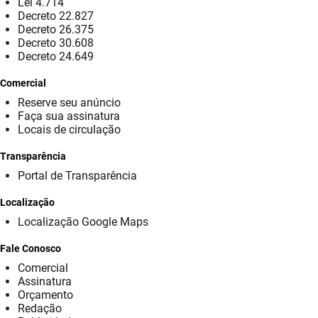
Lei 4.714
Decreto 22.827
FUNES
Planejamento, Orçamento e Gestão
Decreto 26.375
Decreto 30.608
FUNESC
Procuradoria Geral do Estado
Decreto 24.649
IMEQ
Representação Institucional
Comercial
Reserve seu anúncio
IASS
Saúde
Faça sua assinatura
Locais de circulação
IPHAEP
Segurança e Defesa Social
Transparência
JUCEP
Turismo e Desenvolvimento Econômico
Portal de Transparência
Localização
LIFESA
Localização Google Maps
LOTEP
Fale Conosco
Ouvidoria Geral do Estado
Comercial
Assinatura
Orçamento
PAP
Redação