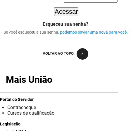
DER
Desenvolvimento e da Articulação Municipal
DETRAN
Desenvolvimento Humano
Esqueceu sua senha?
Se você esqueceu a sua senha,
podemos enviar uma nova para você
.
EMPAER
Educação
ESPEP
Empreender
VOLTAR AO TOPO
EPC
Secretaria de Fazenda
FAC
Secretaria de Governo
Mais União
Fapesq
Infraestrutura e dos Recursos Hídricos
Fundação Casa de José Américo
Juventude, Esporte e Lazer
Portal do Servidor
Contracheque
FUNAD
Meio Ambiente e Sustentabilidade
Cursos de qualificação
Legislação
FUNDAC
Mulher e da Diversidade Humana