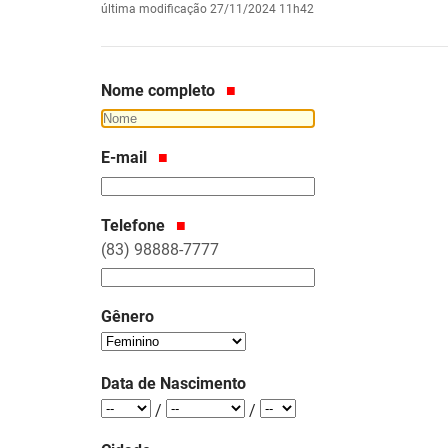
última modificação
27/11/2024 11h42
Nome completo
E-mail
Telefone
(83) 98888-7777
Gênero
Data de Nascimento
Ano
Mês
Dia
/
/