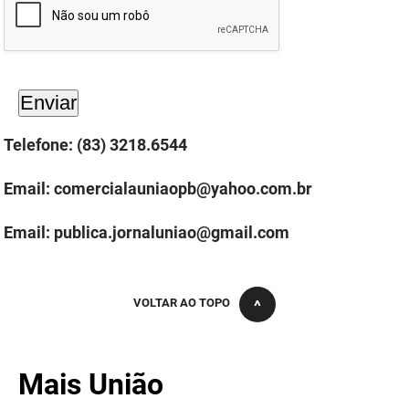
PBGÁS
PB Saúde
PBTUR
PBPREV
Telefone: (83) 3218.6544
Projeto Cooperar
Email: comercialauniaopb@yahoo.com.br
PROCASE
Email:
publica.jornaluniao@gmail.com
PROCON
Polícia Militar
VOLTAR AO TOPO
Polícia Civil
Rádio Tabajara
Mais União