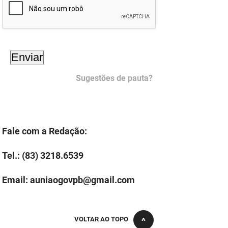
PBGÁS
PB Saúde
PBTUR
PBPREV
Sugestões de pauta?
Projeto Cooperar
PROCASE
Fale com a Redação:
PROCON
Tel.: (83) 3218.6539
Polícia Militar
Email: auniaogovpb@gmail.com
Polícia Civil
Rádio Tabajara
VOLTAR AO TOPO