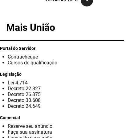
PBGÁS
PB Saúde
Mais União
PBTUR
PBPREV
Portal do Servidor
Contracheque
Projeto Cooperar
Cursos de qualificação
PROCASE
Legislação
Lei 4.714
PROCON
Decreto 22.827
Decreto 26.375
Polícia Militar
Decreto 30.608
Decreto 24.649
Polícia Civil
Comercial
Reserve seu anúncio
Rádio Tabajara
Faça sua assinatura
Locais de circulação