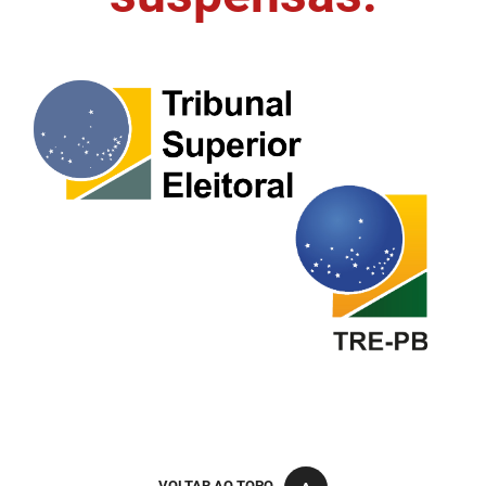
FUNES
Planejamento, Orçamento e Gestão
FUNESC
Procuradoria Geral do Estado
IMEQ
Representação Institucional
IASS
Saúde
IPHAEP
Segurança e Defesa Social
JUCEP
Turismo e Desenvolvimento Econômico
LIFESA
LOTEP
Ouvidoria Geral do Estado
PAP
VOLTAR AO TOPO