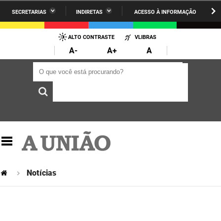
SECRETARIAS
INDIRETAS
ACESSO À INFORMAÇÃO
A União
Administração
IR
PARA
ALTO CONTRASTE
VLIBRAS
AESA
Administração Penitenciária
O
A-
A+
A
CONTEÚDO
ARPB
Agricultura Familiar e Desenvolvimento do Semiárido
O que você está procurando?
O que você está procurando?
Agevisa
Casa Civil do Governador
Cagepa
Casa Militar do Governador
Cehap
Ciência, Tecnologia, Inovação e Ensino Superior
Cinep
Comunicação Institucional
Codata
Controladoria Geral do Estado
Notícias
Companhia Docas
Cultura
Corpo de Bombeiros
Desenvolvimento da Agropecuária e Pesca