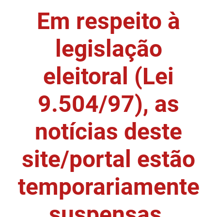
Em respeito à
DER
Desenvolvimento e da Articulação Municipal
DETRAN
Desenvolvimento Humano
legislação
EMPAER
Educação
eleitoral (Lei
ESPEP
Empreender
9.504/97), as
EPC
Secretaria de Fazenda
FAC
Secretaria de Governo
notícias deste
Fapesq
Infraestrutura e dos Recursos Hídricos
site/portal estão
Fundação Casa de José Américo
Juventude, Esporte e Lazer
temporariamente
FUNAD
Meio Ambiente e Sustentabilidade
suspensas.
FUNDAC
Mulher e da Diversidade Humana