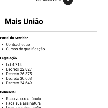
PBGÁS
PB Saúde
Mais União
PBTUR
PBPREV
Portal do Servidor
Contracheque
Projeto Cooperar
Cursos de qualificação
PROCASE
Legislação
Lei 4.714
PROCON
Decreto 22.827
Decreto 26.375
Polícia Militar
Decreto 30.608
Decreto 24.649
Polícia Civil
Comercial
Reserve seu anúncio
Rádio Tabajara
Faça sua assinatura
Locais de circulação