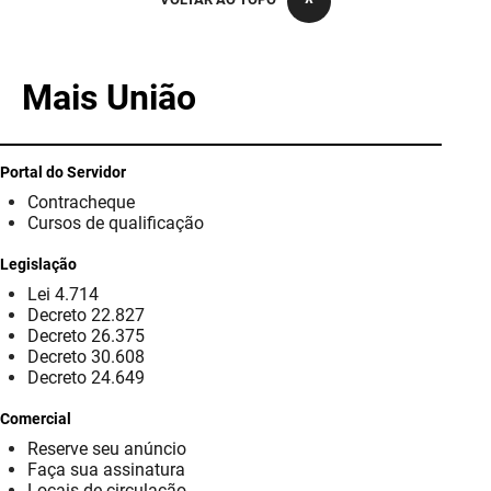
PBGÁS
PB Saúde
Mais União
PBTUR
PBPREV
Portal do Servidor
Contracheque
Projeto Cooperar
Cursos de qualificação
PROCASE
Legislação
Lei 4.714
PROCON
Decreto 22.827
Decreto 26.375
Polícia Militar
Decreto 30.608
Decreto 24.649
Polícia Civil
Comercial
Reserve seu anúncio
Rádio Tabajara
Faça sua assinatura
Locais de circulação