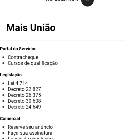
PBGÁS
PB Saúde
Mais União
PBTUR
PBPREV
Portal do Servidor
Contracheque
Projeto Cooperar
Cursos de qualificação
PROCASE
Legislação
Lei 4.714
PROCON
Decreto 22.827
Decreto 26.375
Polícia Militar
Decreto 30.608
Decreto 24.649
Polícia Civil
Comercial
Reserve seu anúncio
Rádio Tabajara
Faça sua assinatura
Locais de circulação