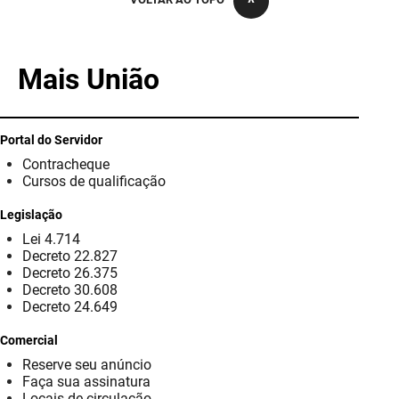
PBGÁS
PB Saúde
Mais União
PBTUR
PBPREV
Portal do Servidor
Contracheque
Projeto Cooperar
Cursos de qualificação
PROCASE
Legislação
Lei 4.714
PROCON
Decreto 22.827
Decreto 26.375
Polícia Militar
Decreto 30.608
Decreto 24.649
Polícia Civil
Comercial
Reserve seu anúncio
Rádio Tabajara
Faça sua assinatura
Locais de circulação