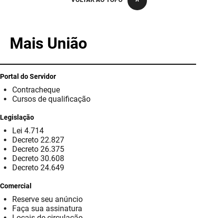
PBGÁS
PB Saúde
Mais União
PBTUR
PBPREV
Portal do Servidor
Contracheque
Projeto Cooperar
Cursos de qualificação
PROCASE
Legislação
Lei 4.714
PROCON
Decreto 22.827
Decreto 26.375
Polícia Militar
Decreto 30.608
Decreto 24.649
Polícia Civil
Comercial
Reserve seu anúncio
Rádio Tabajara
Faça sua assinatura
Locais de circulação