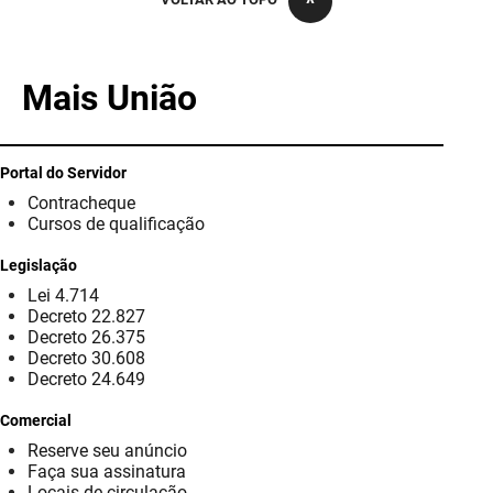
PBGÁS
PB Saúde
Mais União
PBTUR
PBPREV
Portal do Servidor
Contracheque
Projeto Cooperar
Cursos de qualificação
PROCASE
Legislação
Lei 4.714
PROCON
Decreto 22.827
Decreto 26.375
Polícia Militar
Decreto 30.608
Decreto 24.649
Polícia Civil
Comercial
Reserve seu anúncio
Rádio Tabajara
Faça sua assinatura
Locais de circulação