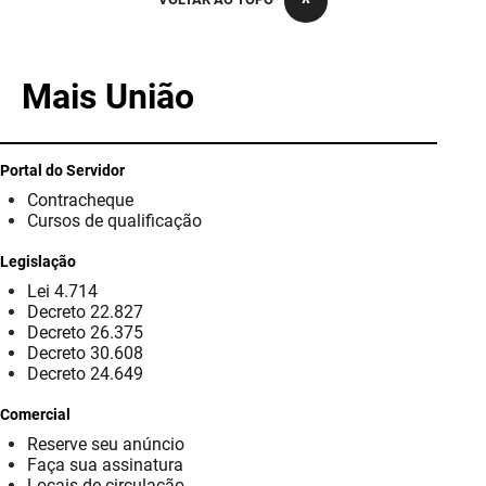
PBGÁS
PB Saúde
Mais União
PBTUR
PBPREV
Portal do Servidor
Contracheque
Projeto Cooperar
Cursos de qualificação
PROCASE
Legislação
Lei 4.714
PROCON
Decreto 22.827
Decreto 26.375
Polícia Militar
Decreto 30.608
Decreto 24.649
Polícia Civil
Comercial
Reserve seu anúncio
Rádio Tabajara
Faça sua assinatura
Locais de circulação