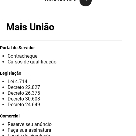
PBGÁS
PB Saúde
Mais União
PBTUR
PBPREV
Portal do Servidor
Contracheque
Projeto Cooperar
Cursos de qualificação
PROCASE
Legislação
Lei 4.714
PROCON
Decreto 22.827
Decreto 26.375
Polícia Militar
Decreto 30.608
Decreto 24.649
Polícia Civil
Comercial
Reserve seu anúncio
Rádio Tabajara
Faça sua assinatura
Locais de circulação