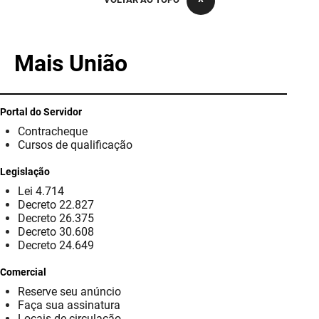
PBGÁS
PB Saúde
Mais União
PBTUR
PBPREV
Portal do Servidor
Contracheque
Projeto Cooperar
Cursos de qualificação
PROCASE
Legislação
Lei 4.714
PROCON
Decreto 22.827
Decreto 26.375
Polícia Militar
Decreto 30.608
Decreto 24.649
Polícia Civil
Comercial
Reserve seu anúncio
Rádio Tabajara
Faça sua assinatura
Locais de circulação