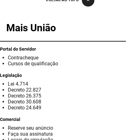
PBGÁS
PB Saúde
Mais União
PBTUR
PBPREV
Portal do Servidor
Contracheque
Projeto Cooperar
Cursos de qualificação
PROCASE
Legislação
Lei 4.714
PROCON
Decreto 22.827
Decreto 26.375
Polícia Militar
Decreto 30.608
Decreto 24.649
Polícia Civil
Comercial
Reserve seu anúncio
Rádio Tabajara
Faça sua assinatura
Locais de circulação