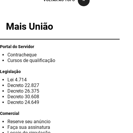
PBGÁS
PB Saúde
Mais União
PBTUR
PBPREV
Portal do Servidor
Contracheque
Projeto Cooperar
Cursos de qualificação
PROCASE
Legislação
Lei 4.714
PROCON
Decreto 22.827
Decreto 26.375
Polícia Militar
Decreto 30.608
Decreto 24.649
Polícia Civil
Comercial
Reserve seu anúncio
Rádio Tabajara
Faça sua assinatura
Locais de circulação