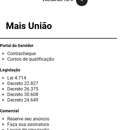
PBGÁS
PB Saúde
Mais União
PBTUR
PBPREV
Portal do Servidor
Contracheque
Projeto Cooperar
Cursos de qualificação
PROCASE
Legislação
Lei 4.714
PROCON
Decreto 22.827
Decreto 26.375
Polícia Militar
Decreto 30.608
Decreto 24.649
Polícia Civil
Comercial
Reserve seu anúncio
Rádio Tabajara
Faça sua assinatura
Locais de circulação