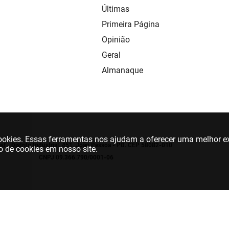
Últimas
Primeira Página
Opinião
Geral
Almanaque
 cookies. Essas ferramentas nos ajudam a oferecer uma melhor ex
sf - Distrito Industrial, 451. João Pessoa - PB. CEP 58082-010
o de cookies em nosso site.
CNPJ 09.366.790/0001-06