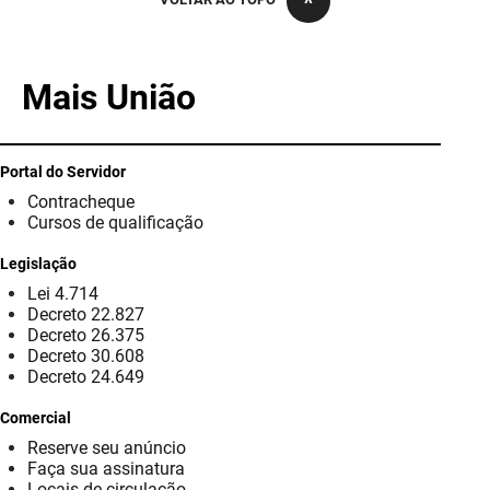
PBGÁS
PB Saúde
Mais União
PBTUR
PBPREV
Portal do Servidor
Contracheque
Projeto Cooperar
Cursos de qualificação
PROCASE
Legislação
Lei 4.714
PROCON
Decreto 22.827
Decreto 26.375
Polícia Militar
Decreto 30.608
Decreto 24.649
Polícia Civil
Comercial
Reserve seu anúncio
Rádio Tabajara
Faça sua assinatura
Locais de circulação