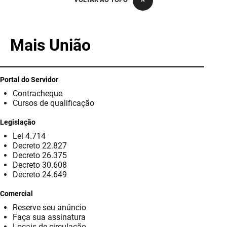
PBGÁS
PB Saúde
Mais União
PBTUR
PBPREV
Portal do Servidor
Contracheque
Projeto Cooperar
Cursos de qualificação
PROCASE
Legislação
Lei 4.714
PROCON
Decreto 22.827
Decreto 26.375
Polícia Militar
Decreto 30.608
Decreto 24.649
Polícia Civil
Comercial
Reserve seu anúncio
Rádio Tabajara
Faça sua assinatura
Locais de circulação