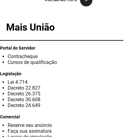
PBGÁS
PB Saúde
Mais União
PBTUR
PBPREV
Portal do Servidor
Contracheque
Projeto Cooperar
Cursos de qualificação
PROCASE
Legislação
Lei 4.714
PROCON
Decreto 22.827
Decreto 26.375
Polícia Militar
Decreto 30.608
Decreto 24.649
Polícia Civil
Comercial
Reserve seu anúncio
Rádio Tabajara
Faça sua assinatura
Locais de circulação