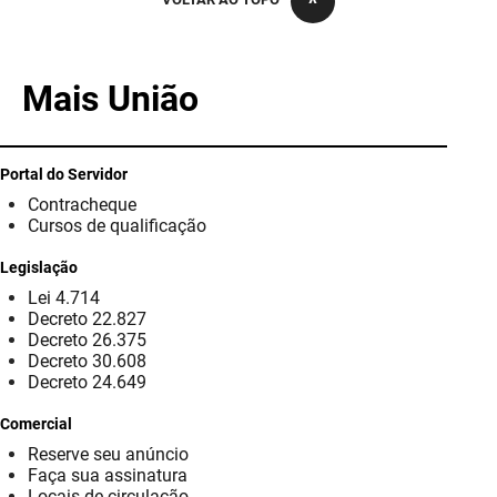
PBGÁS
PB Saúde
Mais União
PBTUR
PBPREV
Portal do Servidor
Contracheque
Projeto Cooperar
Cursos de qualificação
PROCASE
Legislação
Lei 4.714
PROCON
Decreto 22.827
Decreto 26.375
Polícia Militar
Decreto 30.608
Decreto 24.649
Polícia Civil
Comercial
Reserve seu anúncio
Rádio Tabajara
Faça sua assinatura
Locais de circulação