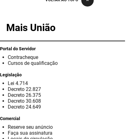
PBGÁS
PB Saúde
Mais União
PBTUR
PBPREV
Portal do Servidor
Contracheque
Projeto Cooperar
Cursos de qualificação
PROCASE
Legislação
Lei 4.714
PROCON
Decreto 22.827
Decreto 26.375
Polícia Militar
Decreto 30.608
Decreto 24.649
Polícia Civil
Comercial
Reserve seu anúncio
Rádio Tabajara
Faça sua assinatura
Locais de circulação