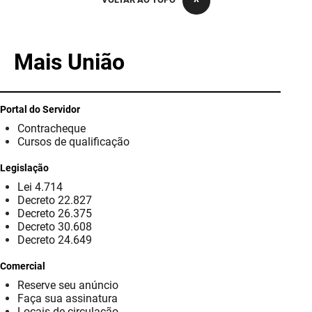
PBGÁS
PB Saúde
Mais União
PBTUR
PBPREV
Portal do Servidor
Contracheque
Projeto Cooperar
Cursos de qualificação
PROCASE
Legislação
Lei 4.714
PROCON
Decreto 22.827
Decreto 26.375
Polícia Militar
Decreto 30.608
Decreto 24.649
Polícia Civil
Comercial
Reserve seu anúncio
Rádio Tabajara
Faça sua assinatura
Locais de circulação