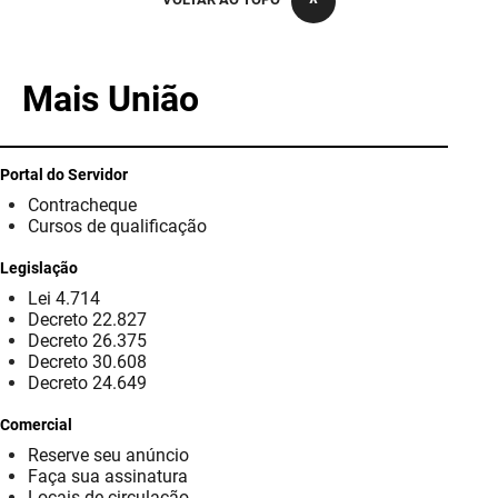
PBGÁS
PB Saúde
Mais União
PBTUR
PBPREV
Portal do Servidor
Contracheque
Projeto Cooperar
Cursos de qualificação
PROCASE
Legislação
Lei 4.714
PROCON
Decreto 22.827
Decreto 26.375
Polícia Militar
Decreto 30.608
Decreto 24.649
Polícia Civil
Comercial
Reserve seu anúncio
Rádio Tabajara
Faça sua assinatura
Locais de circulação