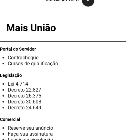
PBGÁS
PB Saúde
Mais União
PBTUR
PBPREV
Portal do Servidor
Contracheque
Projeto Cooperar
Cursos de qualificação
PROCASE
Legislação
Lei 4.714
PROCON
Decreto 22.827
Decreto 26.375
Polícia Militar
Decreto 30.608
Decreto 24.649
Polícia Civil
Comercial
Reserve seu anúncio
Rádio Tabajara
Faça sua assinatura
Locais de circulação