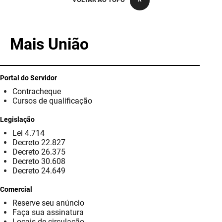
PBGÁS
PB Saúde
Mais União
PBTUR
PBPREV
Portal do Servidor
Contracheque
Projeto Cooperar
Cursos de qualificação
PROCASE
Legislação
Lei 4.714
PROCON
Decreto 22.827
Decreto 26.375
Polícia Militar
Decreto 30.608
Decreto 24.649
Polícia Civil
Comercial
Reserve seu anúncio
Rádio Tabajara
Faça sua assinatura
Locais de circulação