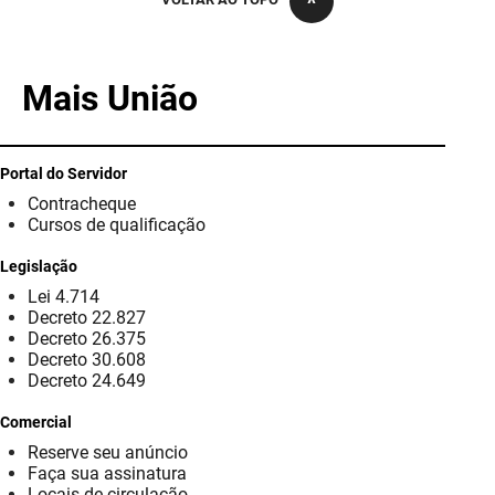
PBGÁS
PB Saúde
Mais União
PBTUR
PBPREV
Portal do Servidor
Contracheque
Projeto Cooperar
Cursos de qualificação
PROCASE
Legislação
Lei 4.714
PROCON
Decreto 22.827
Decreto 26.375
Polícia Militar
Decreto 30.608
Decreto 24.649
Polícia Civil
Comercial
Reserve seu anúncio
Rádio Tabajara
Faça sua assinatura
Locais de circulação