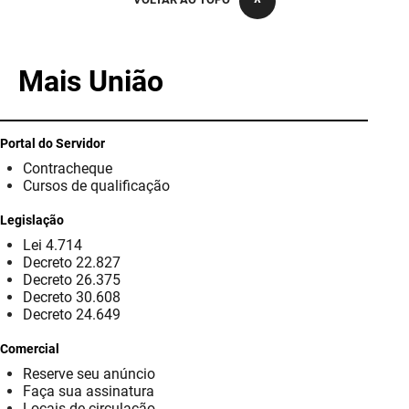
PBGÁS
PB Saúde
Mais União
PBTUR
PBPREV
Portal do Servidor
Contracheque
Projeto Cooperar
Cursos de qualificação
PROCASE
Legislação
Lei 4.714
PROCON
Decreto 22.827
Decreto 26.375
Polícia Militar
Decreto 30.608
Decreto 24.649
Polícia Civil
Comercial
Reserve seu anúncio
Rádio Tabajara
Faça sua assinatura
Locais de circulação