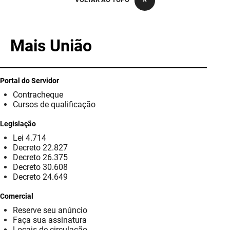
PBGÁS
PB Saúde
Mais União
PBTUR
PBPREV
Portal do Servidor
Contracheque
Projeto Cooperar
Cursos de qualificação
PROCASE
Legislação
Lei 4.714
PROCON
Decreto 22.827
Decreto 26.375
Polícia Militar
Decreto 30.608
Decreto 24.649
Polícia Civil
Comercial
Reserve seu anúncio
Rádio Tabajara
Faça sua assinatura
Locais de circulação