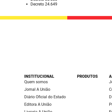
Decreto 24.649
INSTITUCIONAL
PRODUTOS
A
Quem somos
J
Jornal A União
C
Diário Oficial do Estado
D
Editora A União
P
Livraria A União
E