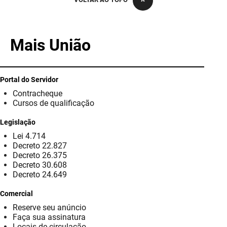
PBGÁS
PB Saúde
Mais União
PBTUR
PBPREV
Portal do Servidor
Contracheque
Projeto Cooperar
Cursos de qualificação
PROCASE
Legislação
Lei 4.714
PROCON
Decreto 22.827
Decreto 26.375
Polícia Militar
Decreto 30.608
Decreto 24.649
Polícia Civil
Comercial
Reserve seu anúncio
Rádio Tabajara
Faça sua assinatura
Locais de circulação