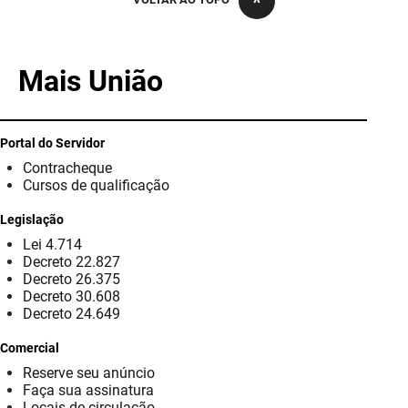
PBGÁS
PB Saúde
Mais União
PBTUR
PBPREV
Portal do Servidor
Contracheque
Projeto Cooperar
Cursos de qualificação
PROCASE
Legislação
Lei 4.714
PROCON
Decreto 22.827
Decreto 26.375
Polícia Militar
Decreto 30.608
Decreto 24.649
Polícia Civil
Comercial
Reserve seu anúncio
Rádio Tabajara
Faça sua assinatura
Locais de circulação