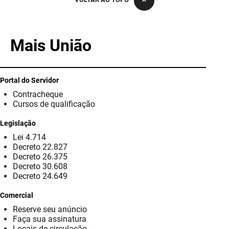
PBGÁS
PB Saúde
Mais União
PBTUR
PBPREV
Portal do Servidor
Contracheque
Projeto Cooperar
Cursos de qualificação
PROCASE
Legislação
Lei 4.714
PROCON
Decreto 22.827
Decreto 26.375
Polícia Militar
Decreto 30.608
Decreto 24.649
Polícia Civil
Comercial
Reserve seu anúncio
Rádio Tabajara
Faça sua assinatura
Locais de circulação