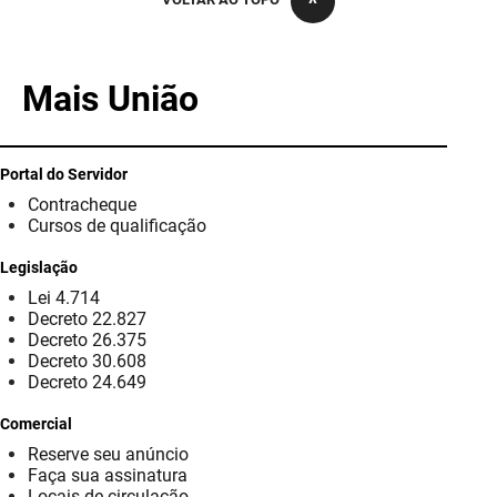
PBGÁS
PB Saúde
Mais União
PBTUR
PBPREV
Portal do Servidor
Contracheque
Projeto Cooperar
Cursos de qualificação
PROCASE
Legislação
Lei 4.714
PROCON
Decreto 22.827
Decreto 26.375
Polícia Militar
Decreto 30.608
Decreto 24.649
Polícia Civil
Comercial
Reserve seu anúncio
Rádio Tabajara
Faça sua assinatura
Locais de circulação