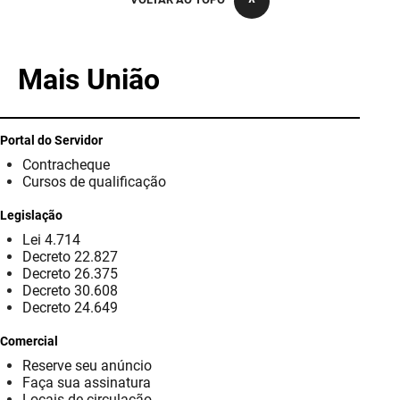
PBGÁS
PB Saúde
Mais União
PBTUR
PBPREV
Portal do Servidor
Contracheque
Projeto Cooperar
Cursos de qualificação
PROCASE
Legislação
Lei 4.714
PROCON
Decreto 22.827
Decreto 26.375
Polícia Militar
Decreto 30.608
Decreto 24.649
Polícia Civil
Comercial
Reserve seu anúncio
Rádio Tabajara
Faça sua assinatura
Locais de circulação