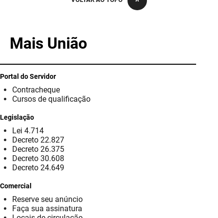
PBGÁS
PB Saúde
Mais União
PBTUR
PBPREV
Portal do Servidor
Contracheque
Projeto Cooperar
Cursos de qualificação
PROCASE
Legislação
Lei 4.714
PROCON
Decreto 22.827
Decreto 26.375
Polícia Militar
Decreto 30.608
Decreto 24.649
Polícia Civil
Comercial
Reserve seu anúncio
Rádio Tabajara
Faça sua assinatura
Locais de circulação