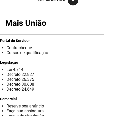
PBGÁS
PB Saúde
Mais União
PBTUR
PBPREV
Portal do Servidor
Contracheque
Projeto Cooperar
Cursos de qualificação
PROCASE
Legislação
Lei 4.714
PROCON
Decreto 22.827
Decreto 26.375
Polícia Militar
Decreto 30.608
Decreto 24.649
Polícia Civil
Comercial
Reserve seu anúncio
Rádio Tabajara
Faça sua assinatura
Locais de circulação