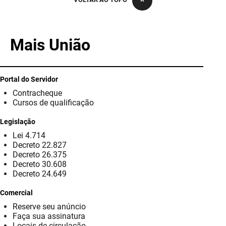
PBGÁS
PB Saúde
Mais União
PBTUR
PBPREV
Portal do Servidor
Contracheque
Projeto Cooperar
Cursos de qualificação
PROCASE
Legislação
Lei 4.714
PROCON
Decreto 22.827
Decreto 26.375
Polícia Militar
Decreto 30.608
Decreto 24.649
Polícia Civil
Comercial
Reserve seu anúncio
Rádio Tabajara
Faça sua assinatura
Locais de circulação