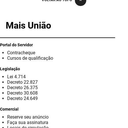
PBGÁS
PB Saúde
Mais União
PBTUR
PBPREV
Portal do Servidor
Contracheque
Projeto Cooperar
Cursos de qualificação
PROCASE
Legislação
Lei 4.714
PROCON
Decreto 22.827
Decreto 26.375
Polícia Militar
Decreto 30.608
Decreto 24.649
Polícia Civil
Comercial
Reserve seu anúncio
Rádio Tabajara
Faça sua assinatura
Locais de circulação